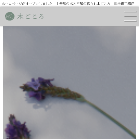
ホームページがオープンしました！｜無垢の木と平屋の暮らし木ごころ｜浜松市工務店