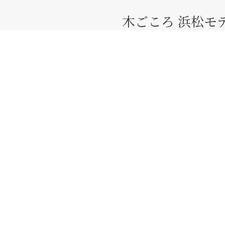
木ごころ 浜松モ
ADDRESS
〒435-0051
静岡県浜松市中央
TEL
0120-500-246
ご来場予約
TOP
モデルハウス