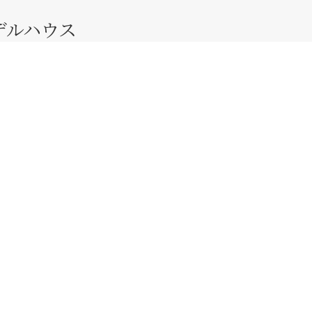
デルハウス
区市野町2215-6
私たちの想い
平屋の設計
自然素材の家
断熱