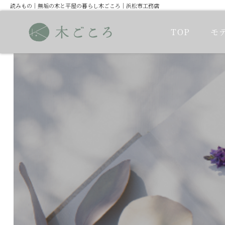
読みもの｜無垢の木と平屋の暮らし木ごころ｜浜松市工務店
TOP
モ