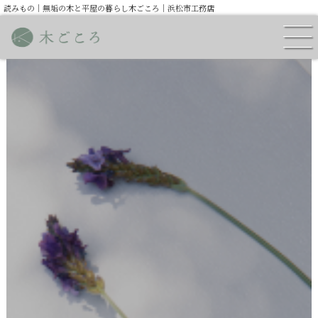
読みもの｜無垢の木と平屋の暮らし木ごころ｜浜松市工務店