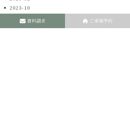
2023-10
資料請求
ご来場予約
木ごころ 浜松モデルハウス
ADDRESS
〒435-0051
静岡県浜松市中央区市野町2215-6
TEL
0120-500-246